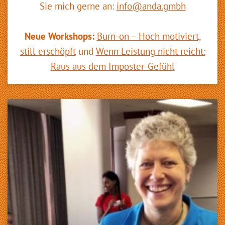
Sie mich gerne an:
info@anda.gmbh
Neue Workshops:
Burn-on – Hoch motiviert,
still erschöpft
und
Wenn Leistung nicht reicht:
Raus aus dem Imposter-Gefühl